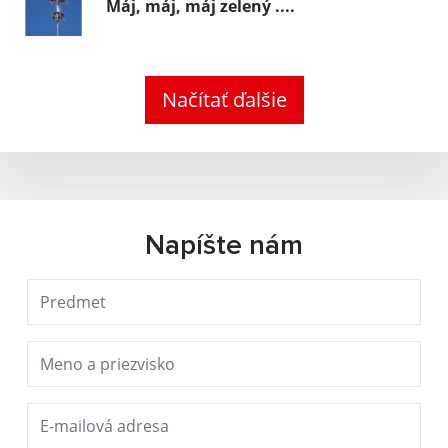
Máj, máj, máj zelený ....
Načítať ďalšie
Napíšte nám