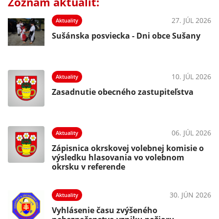
Zoznam aktualít:
27. JÚL 2026
Aktuality
Sušánska posviecka - Dni obce Sušany
10. JÚL 2026
Aktuality
Zasadnutie obecného zastupiteľstva
06. JÚL 2026
Aktuality
Zápisnica okrskovej volebnej komisie o
výsledku hlasovania vo volebnom
okrsku v referende
30. JÚN 2026
Aktuality
Vyhlásenie času zvýšeného