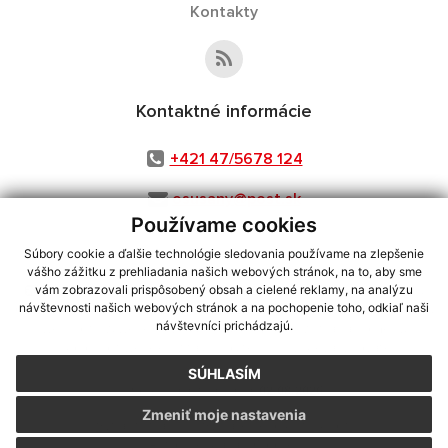
Kontakty
Kontaktné informácie
+421 47/5678 124
osusany@post.sk
Používame cookies
Súbory cookie a ďalšie technológie sledovania používame na zlepšenie
vášho zážitku z prehliadania našich webových stránok, na to, aby sme
využite možnosť získavania aktuálnych informácií s využitím RSS
,
vám zobrazovali prispôsobený obsah a cielené reklamy, na analýzu
CMS systém (redakčný) systém ECHELON 2,
Mapa stránok
,
web portál
,
návštevnosti našich webových stránok a na pochopenie toho, odkiaľ naši
návštevníci prichádzajú.
webhosting
,
webex.digital, s.r.o.
,
domény
,
registrácia domény
,
spoločnosť webex.digital, s.r.o.
,
technický prevádzkovateľ
SÚHLASÍM
Posledná aktualizácia:
02.08.2026
Zmeniť moje nastavenia
Vytlačiť stránku
|
Vyhlásenie o prístupnosti
Autorské práva
|
Cookies