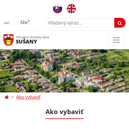
Hľadaný výraz...
Oficiálne stránky obce
SUŠANY
Ako vybaviť
Ako vybaviť