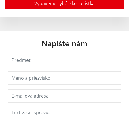
Vybavenie rybárskeho lístka
Napíšte nám