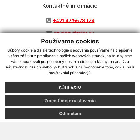
Kontaktné informácie
+421 47/5678 124
osusany@post.sk
Používame cookies
Súbory cookie a ďalšie technológie sledovania používame na zlepšenie
vášho zážitku z prehliadania našich webových stránok, na to, aby sme
využite možnosť získavania aktuálnych informácií s využitím RSS
,
vám zobrazovali prispôsobený obsah a cielené reklamy, na analýzu
CMS systém (redakčný) systém ECHELON 2,
Mapa stránok
,
web portál
,
návštevnosti našich webových stránok a na pochopenie toho, odkiaľ naši
návštevníci prichádzajú.
webhosting
,
webex.digital, s.r.o.
,
domény
,
registrácia domény
,
spoločnosť webex.digital, s.r.o.
,
technický prevádzkovateľ
SÚHLASÍM
Posledná aktualizácia:
02.08.2026
Zmeniť moje nastavenia
Vytlačiť stránku
|
Vyhlásenie o prístupnosti
Autorské práva
|
Cookies
Odmietam
webdesign
|