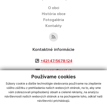
O obci
História obce
Fotogaléria
Kontakty
Kontaktné informácie
+421 47/5678 124
osusany@post.sk
Používame cookies
Súbory cookie a ďalšie technológie sledovania používame na zlepšenie
vášho zážitku z prehliadania našich webových stránok, na to, aby sme
využite možnosť získavania aktuálnych informácií s využitím RSS
,
vám zobrazovali prispôsobený obsah a cielené reklamy, na analýzu
CMS systém (redakčný) systém ECHELON 2,
Mapa stránok
,
web portál
,
návštevnosti našich webových stránok a na pochopenie toho, odkiaľ naši
návštevníci prichádzajú.
webhosting
,
webex.digital, s.r.o.
,
domény
,
registrácia domény
,
spoločnosť webex.digital, s.r.o.
,
technický prevádzkovateľ