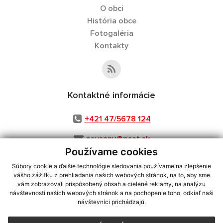
O obci
História obce
Fotogaléria
Kontakty
Kontaktné informácie
+421 47/5678 124
osusany@post.sk
Používame cookies
Súbory cookie a ďalšie technológie sledovania používame na zlepšenie
vášho zážitku z prehliadania našich webových stránok, na to, aby sme
využite možnosť získavania aktuálnych informácií s využitím RSS
,
vám zobrazovali prispôsobený obsah a cielené reklamy, na analýzu
CMS systém (redakčný) systém ECHELON 2,
Mapa stránok
,
web portál
,
návštevnosti našich webových stránok a na pochopenie toho, odkiaľ naši
návštevníci prichádzajú.
webhosting
,
webex.digital, s.r.o.
,
domény
,
registrácia domény
,
spoločnosť webex.digital, s.r.o.
,
technický prevádzkovateľ