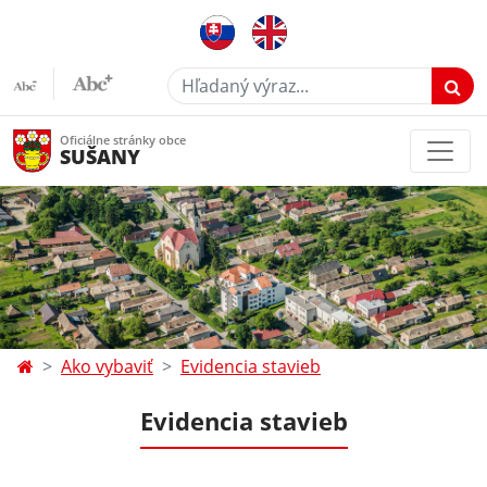
Hľadaný výraz...
Oficiálne stránky obce
SUŠANY
Ako vybaviť
Evidencia stavieb
Evidencia stavieb